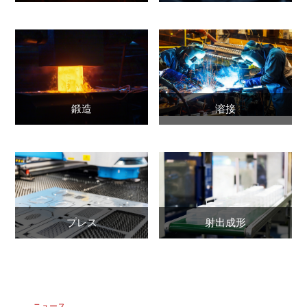
鍛造
溶接
プレス
射出成形
ニュース