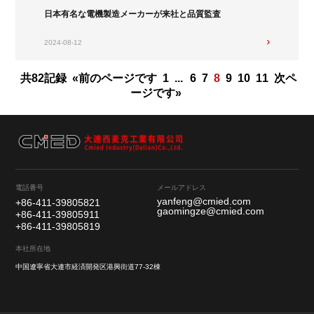
日本有名な電機製造メーカーが来社と品質監査
2024-08-12
共82記録
«前のページです
次ペ
1
...
6
7
8
9
10
11
ージです»
電話番号
メールアドレス
yanfeng@cmied.com
+86-411-39805821
gaomingze@cmied.com
+86-411-39805911
+86-411-39805819
本社所在地
中国遼寧省大連市経済開発区港興街道77‐32棟