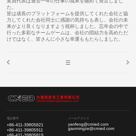
業員代表は過去一年の仕事の成果を纏めて発言しまし
た。
皆は成長のプラットフォームを提供してくれた会社と協
力してくれた会社同士に感謝の気持ちも表し、会社の未
来がより良くなりますよう祝杯しました。忘年会の中で
行った多彩なチームゲームは、会社の団結力を高めただ
けではなく、皆さんに小さな幸運ももたらしました。
電話番号
メールアドレス
yanfeng@cmied.com
+86-411-39805821
gaomingze@cmied.com
+86-411-39805911
+86-411-39805819