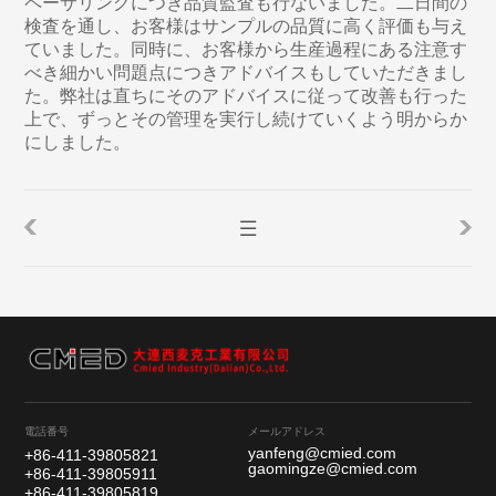
ペーサリングにつき品質監査も行ないました。二日間の
検査を通し、お客様はサンプルの品質に高く評価も与え
ていました。同時に、お客様から生産過程にある注意す
べき細かい問題点につきアドバイスもしていただきまし
た。弊社は直ちにそのアドバイスに従って改善も行った
上で、ずっとその管理を実行し続けていくよう明からか
にしました。
電話番号
メールアドレス
yanfeng@cmied.com
+86-411-39805821
gaomingze@cmied.com
+86-411-39805911
+86-411-39805819