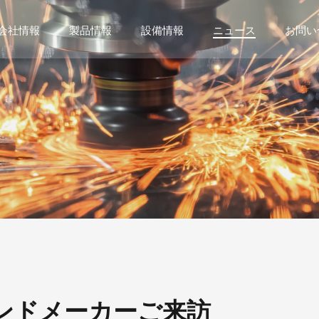
会社情報
製品情報
設備情報
ニュース
お問い
ンドメーカーご来訪